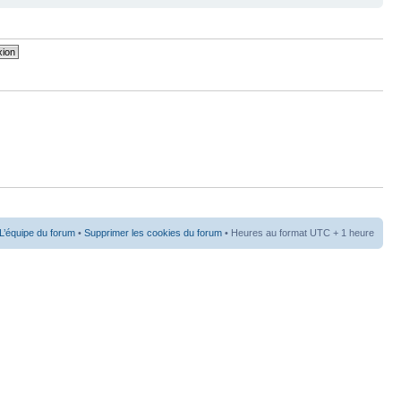
L’équipe du forum
•
Supprimer les cookies du forum
• Heures au format UTC + 1 heure