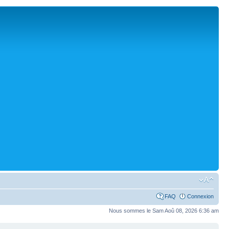
FAQ
Connexion
Nous sommes le Sam Aoû 08, 2026 6:36 am